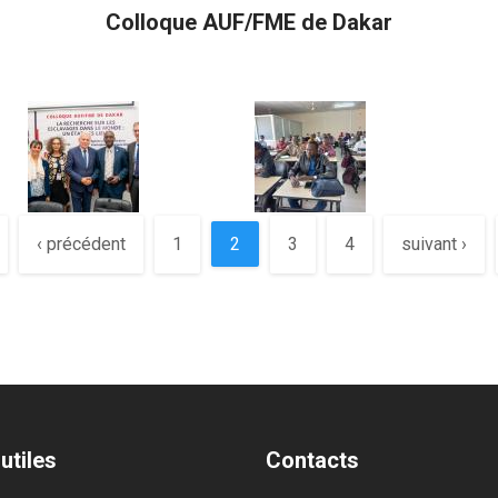
Colloque AUF/FME de Dakar
‹ précédent
1
2
3
4
suivant ›
utiles
Contacts