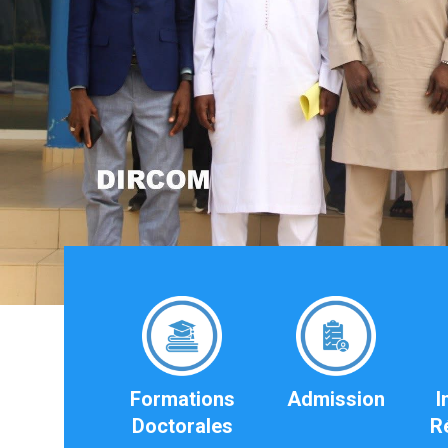
Formations
Admission
I
Doctorales
R