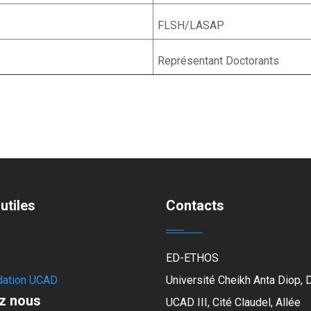
FLSH/LASAP
Représentant Doctorants
utiles
Contacts
ED-ETHOS
dation UCAD
Université Cheikh Anta Diop, 
z nous
UCAD III, Cité Claudel, Allée