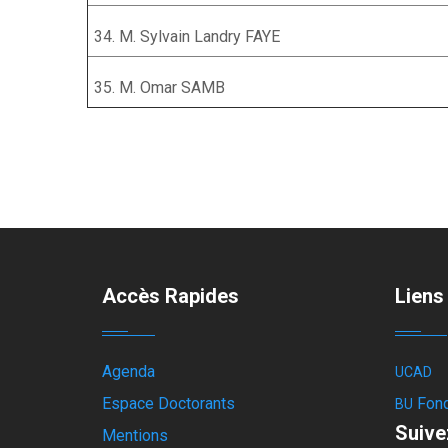
34. M. Sylvain Landry FAYE
35. M. Omar SAMB
Accès Rapides
Liens 
Agenda
UCAD
Espace Doctorants
Fon
BU
Suive
Mentions